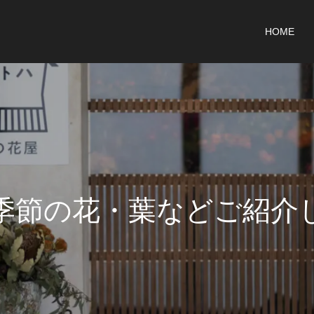
HOME
季
節
の
花
・
葉
な
ど
ご
紹
介