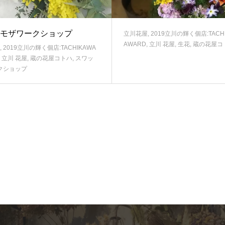
モザワークショップ
立川花屋
,
2019立川の輝く個店:TACH
AWARD
,
立川 花屋
,
生花
,
蔵の花屋コ
,
2019立川の輝く個店:TACHIKAWA
,
立川 花屋
,
蔵の花屋コトハ
,
スワッ
クショップ