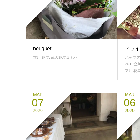
bouquet
ドライ
立川 花屋
,
蔵の花屋コトハ
ポップア
2019立
立川 花
MAR
MAR
07
06
2020
2020