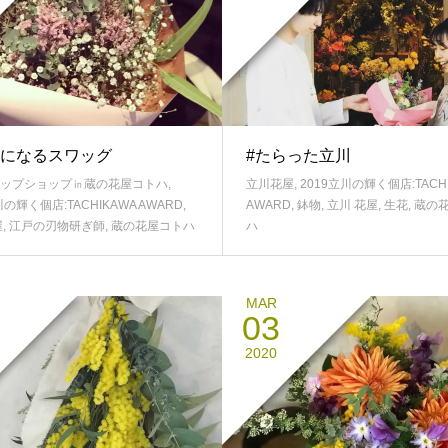
になるスワッグ
#たらった立川
ップショップ㏌蔵の花屋コトハ
,
立川花屋
,
2019立川の輝く個店:TACH
川の輝く個店:TACHIKAWA AWARD
,
AWARD
,
鉢物
,
立川 花屋
,
生花
,
蔵の
屋
,
江戸の刃物研ぎ師
,
蔵の花屋コトハ
ハ
MAR
03
2020