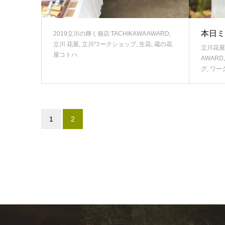
本日ミ
2019立川の輝く個店:TACHIKAWA AWARD
,
立川 花屋
,
立川ワークショップ
,
生花
,
蔵の花
立川花屋
屋コトハ
AWARD
グ
,
ワー
1
2