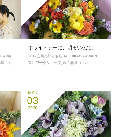
ホワイトデーに、明るい色で。
IKAWA
2019立川の輝く個店:TACHIKAWA AWARD
,
花屋コト
立川ワークショップ
,
蔵の花屋コトハ
MAR
03
2020