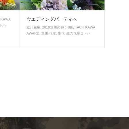
ウエディングパーティへ
IKAWA
トハ
立川花屋
,
2019立川の輝く個店:TACHIKAWA
AWARD
,
立川 花屋
,
生花
,
蔵の花屋コトハ