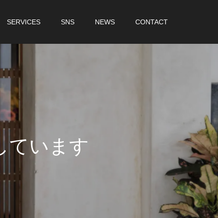
SERVICES
SNS
NEWS
CONTACT
し
て
い
ま
す