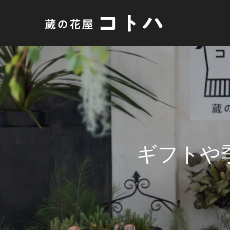
ギ
フ
ト
や