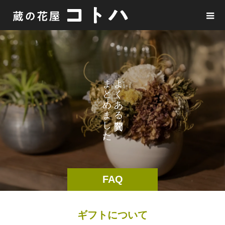
ま
よ
と
く
め
あ
ま
る
し
を
た
。
FAQ
ギフトについて