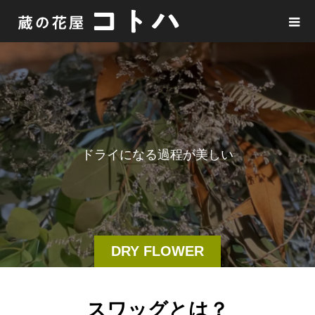
ド
ラ
イ
に
な
る
過
程
が
美
し
い
DRY FLOWER
スワッグとは？