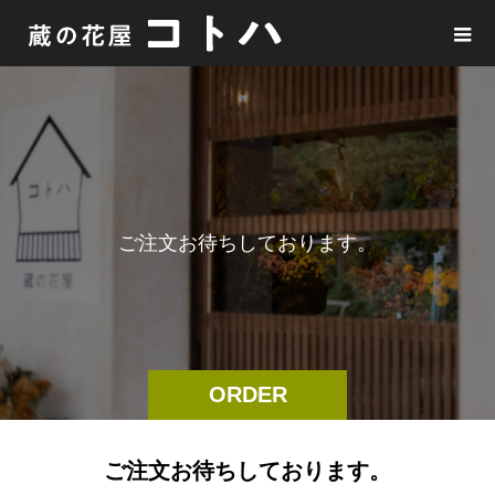
ご
注
文
お
待
ち
し
て
お
り
ま
す
。
ORDER
ご注文お待ちしております。