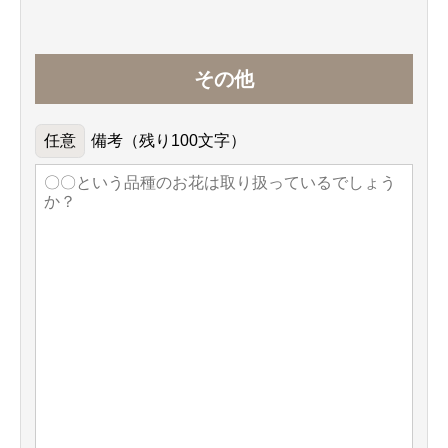
その他
備考（残り
100
文字）