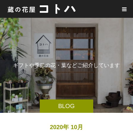
ギ
フ
ト
や
季
節
の
花
・
葉
な
ど
ご
紹
介
し
て
い
ま
す
BLOG
2020年 10月