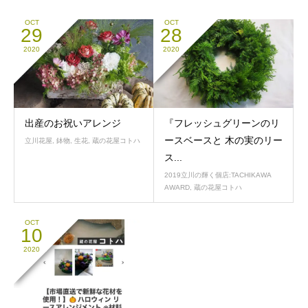
OCT
OCT
29
28
2020
2020
出産のお祝いアレンジ
『フレッシュグリーンのリ
ースベースと 木の実のリー
立川花屋
,
鉢物
,
生花
,
蔵の花屋コトハ
ス...
2019立川の輝く個店:TACHIKAWA
AWARD
,
蔵の花屋コトハ
OCT
10
2020