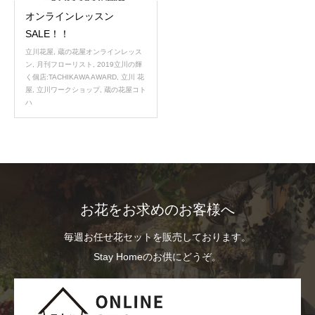
オンラインレッスン
SALE！！
立川花屋
,
蔵の花屋オンラインレッス
ン
,
月刊フローリスト
,
2019立川の輝
く個店:TACHIKAWA AWARD
,
立川 花
屋
,
立川ワークショップ
,
蔵の花屋コト
ハ
お花をお求めのお客様へ
毎週お任せ花セットを販売しております。
Stay Homeのお供にどうぞ。