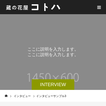
こ
こ
に
説
明
を
入
力
し
ま
す
。
こ
こ
に
説
明
を
入
力
し
ま
す
。
INTERVIEW
インタビュー
インタビューサンプル3