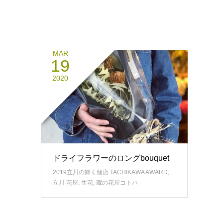
MAR
19
2020
ドライフラワーのロングbouquet
2019立川の輝く個店:TACHIKAWA AWARD
,
立川 花屋
,
生花
,
蔵の花屋コトハ