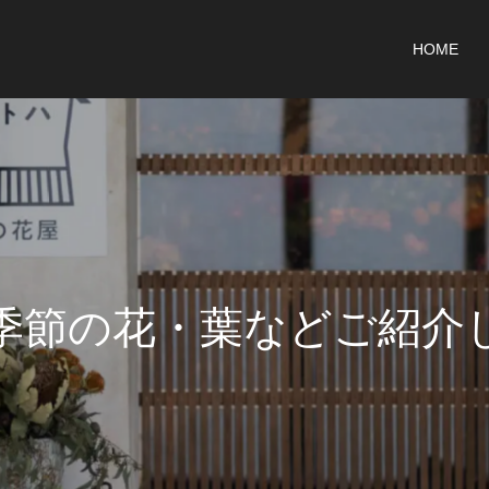
HOME
季
節
の
花
・
葉
な
ど
ご
紹
介