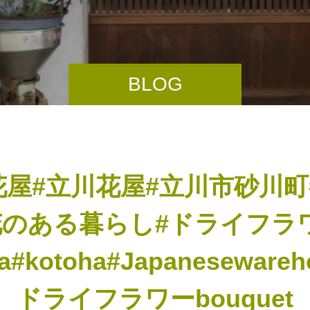
BLOG
花屋#立川花屋#立川市砂川町
花のある暮らし#ドライフラ
#kotoha#Japanesewarehou
ドライフラワーbouquet