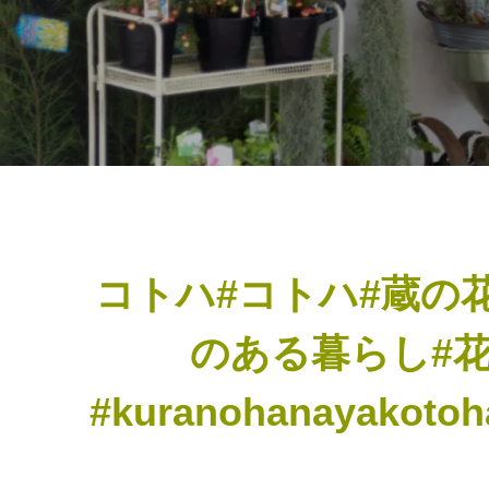
コトハ#コトハ#蔵の
のある暮らし#
#kuranohanayakotoha