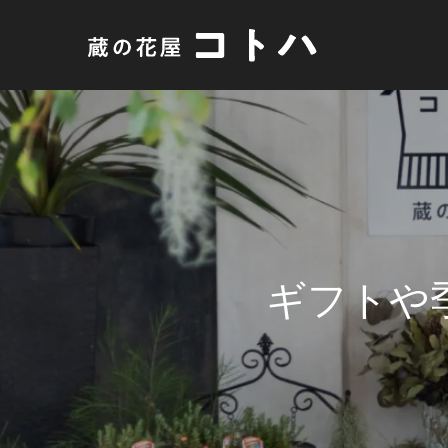
ギ
フ
ト
や