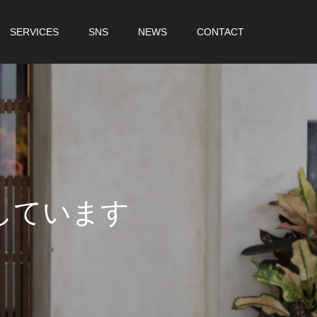
SERVICES
SNS
NEWS
CONTACT
し
て
い
ま
す