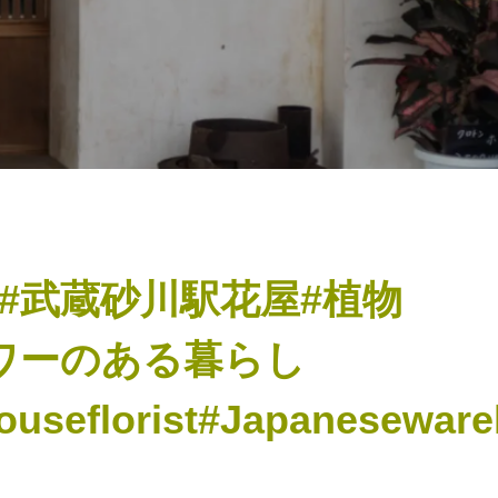
#武蔵砂川駅花屋#植物
ワーのある暮らし
seflorist#Japanesewareh