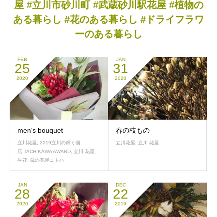
屋 #立川市砂川町 #武蔵砂川駅花屋 #植物の
ある暮らし #花のある暮らし #ドライフラワ
ーのある暮らし
FEB
JAN
25
31
2020
2020
men’s bouquet
春の枝もの
立川花屋
,
2019立川の輝く個
立川花屋
,
立川 花屋
店:TACHIKAWA AWARD
,
立川 花屋
,
生花
,
蔵の花屋コトハ
JAN
DEC
28
22
2020
2019