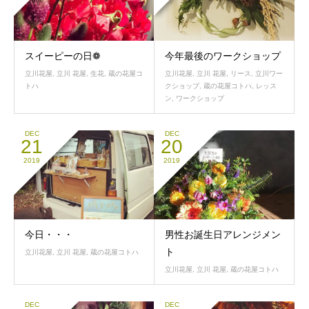
スイーピーの日❁
今年最後のワークショップ
立川花屋
,
立川 花屋
,
生花
,
蔵の花屋コ
立川花屋
,
立川 花屋
,
リース
,
立川ワー
トハ
クショップ
,
蔵の花屋コトハ
,
レッス
ン
,
ワークショップ
DEC
DEC
21
20
2019
2019
今日・・・
男性お誕生日アレンジメン
ト
立川花屋
,
立川 花屋
,
蔵の花屋コトハ
立川花屋
,
立川 花屋
,
蔵の花屋コトハ
DEC
DEC