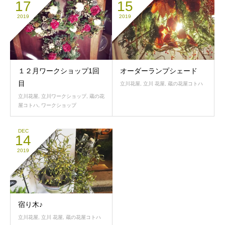
17
15
2019
2019
１２月ワークショップ1回
オーダーランプシェード
目
立川花屋
,
立川 花屋
,
蔵の花屋コトハ
立川花屋
,
立川ワークショップ
,
蔵の花
屋コトハ
,
ワークショップ
DEC
14
2019
宿り木♪
立川花屋
,
立川 花屋
,
蔵の花屋コトハ