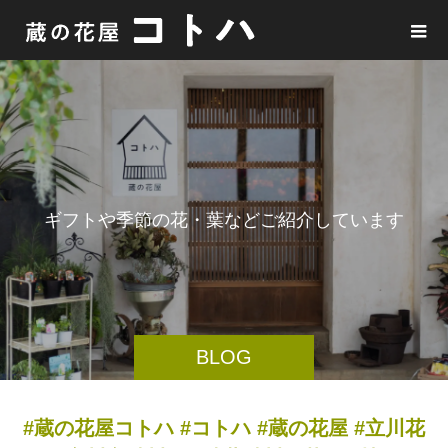
ギ
フ
ト
や
季
節
の
花
・
葉
な
ど
ご
紹
介
し
て
い
ま
す
BLOG
#蔵の花屋コトハ #コトハ #蔵の花屋 #立川花