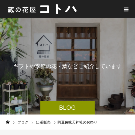
ギ
フ
ト
や
季
節
の
花
・
葉
な
ど
ご
紹
介
し
て
い
ま
す
BLOG
ブログ
出張販売
阿豆佐味天神社のお祭り