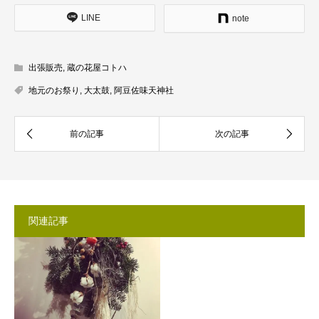
LINE
note
出張販売
,
蔵の花屋コトハ
地元のお祭り
,
大太鼓
,
阿豆佐味天神社
関連記事