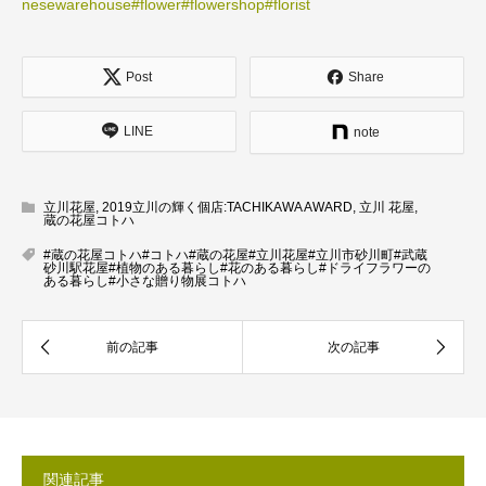
nesewarehouse
#flower
#flowershop
#florist
Post
Share
LINE
note
立川花屋
,
2019立川の輝く個店:TACHIKAWA AWARD
,
立川 花屋
,
蔵の花屋コトハ
#蔵の花屋コトハ#コトハ#蔵の花屋#立川花屋#立川市砂川町#武蔵
砂川駅花屋#植物のある暮らし#花のある暮らし#ドライフラワーの
ある暮らし#小さな贈り物展コトハ
関連記事