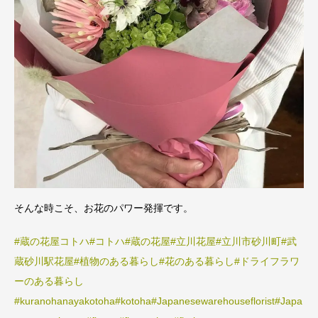
そんな時こそ、お花のパワー発揮です。
#蔵の花屋コトハ
#コトハ
#蔵の花屋
#立川花屋
#立川市砂川町
#武
蔵砂川駅花屋
#植物のある暮らし
#花のある暮らし
#ドライフラワ
ーのある暮らし
#kuranohanayakotoha
#kotoha
#Japanesewarehouseflorist
#Japa