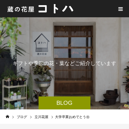
ギ
フ
ト
や
季
節
の
花
・
葉
な
ど
ご
紹
介
し
て
い
ま
す
BLOG
ブログ
立川花屋
大学卒業おめでとう㊗️