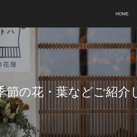
HOME
季
節
の
花
・
葉
な
ど
ご
紹
介