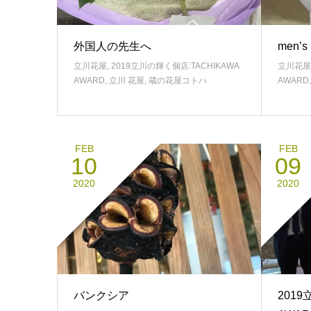
外国人の先生へ
men’s
立川花屋
,
2019立川の輝く個店:TACHIKAWA
立川花屋
AWARD
,
立川 花屋
,
蔵の花屋コトハ
AWARD
FEB
FEB
10
09
2020
2020
バンクシア
2019