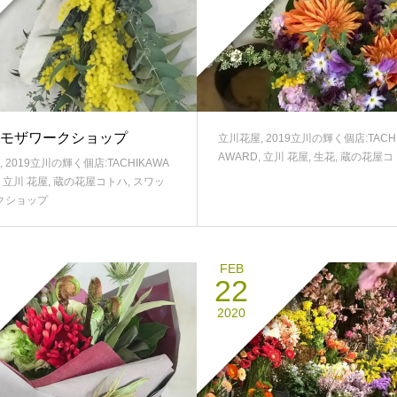
モザワークショップ
立川花屋
,
2019立川の輝く個店:TACH
AWARD
,
立川 花屋
,
生花
,
蔵の花屋コ
,
2019立川の輝く個店:TACHIKAWA
,
立川 花屋
,
蔵の花屋コトハ
,
スワッ
クショップ
FEB
22
2020