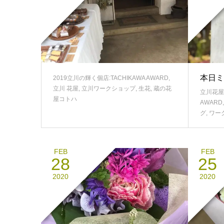
本日ミ
2019立川の輝く個店:TACHIKAWA AWARD
,
立川 花屋
,
立川ワークショップ
,
生花
,
蔵の花
立川花屋
屋コトハ
AWARD
グ
,
ワー
FEB
FEB
28
25
2020
2020