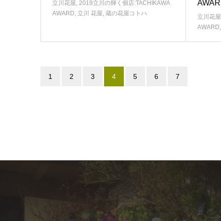
AWA
立川花屋
,
2019立川の輝く個店:TACHIKAWA
AWARD
,
立川 花屋
,
蔵の花屋コトハ
立川花屋
AWARD
1
2
3
4
5
6
7