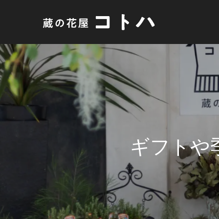
ギ
フ
ト
や