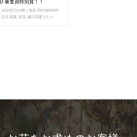
RD 審査員特別賞！！
,
2019立川の輝く個店:TACHIKAWA
,
立川 花屋
,
生花
,
蔵の花屋コトハ