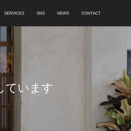
SERVICES
SNS
NEWS
CONTACT
し
て
い
ま
す