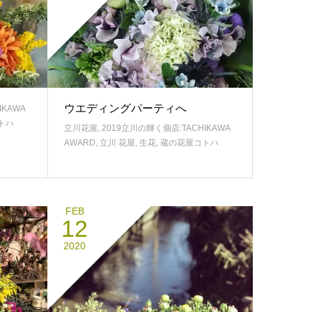
ウエディングパーティへ
IKAWA
トハ
立川花屋
,
2019立川の輝く個店:TACHIKAWA
AWARD
,
立川 花屋
,
生花
,
蔵の花屋コトハ
FEB
12
2020