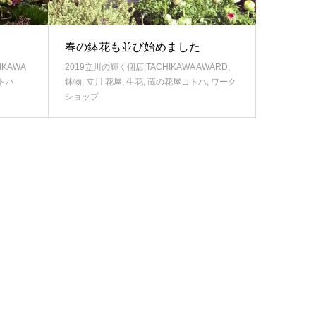
春の鉢花も並び始めました
IKAWA
2019立川の輝く個店:TACHIKAWA AWARD
,
トハ
鉢物
,
立川 花屋
,
生花
,
蔵の花屋コトハ
,
ワーク
ショップ