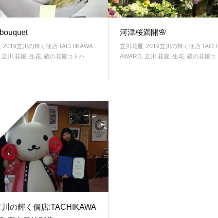
 bouquet
河津桜満開🌸
,
2019立川の輝く個店:TACHIKAWA
立川花屋
,
2019立川の輝く個店:TACH
,
立川 花屋
,
生花
,
蔵の花屋コトハ
AWARD
,
立川 花屋
,
生花
,
蔵の花屋コ
立川の輝く個店:TACHIKAWA