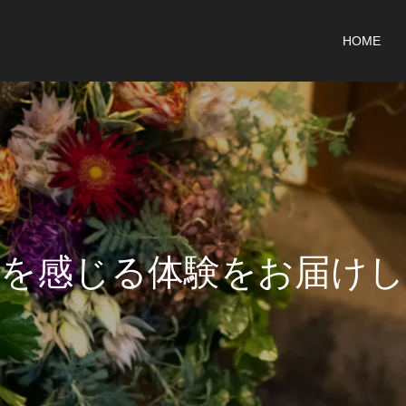
HOME
を
感
じ
る
体
験
を
お
届
け
し