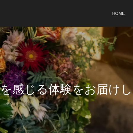
HOME
を
感
じ
る
体
験
を
お
届
け
し