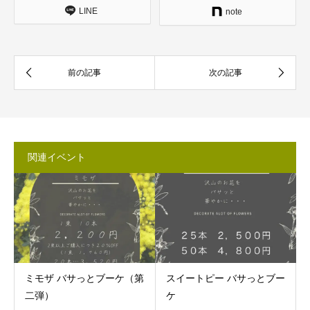
LINE
note
関連イベント
ミモザ バサっとブーケ（第
スイートピー バサっとブー
二弾）
ケ