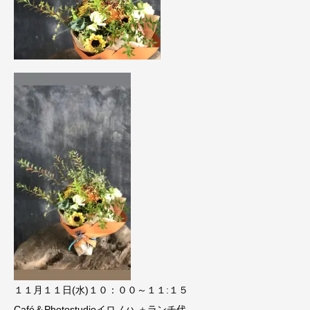
１１月１１日(水)１０：００～１１:１５
Café＆Photostudioイロノハ ＋ランチ代