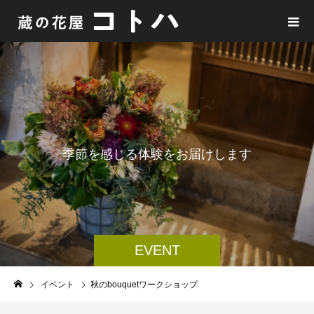
季
節
を
感
じ
る
体
験
を
お
届
け
し
ま
す
EVENT
イベント
秋のbouquetワークショップ