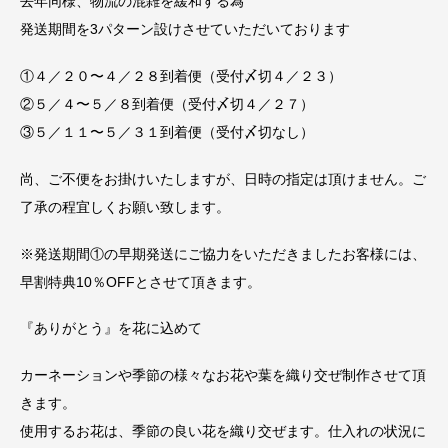
去年同様、物流の混雑を緩和する為
発送期間を3パターン設けさせていただいております
①４／２０〜４／２８到着便（受付〆切４／２３）
②５／４〜５／８到着便（受付〆切４／２７）
③５／１１〜５／３１到着便（受付〆切なし）
尚、ご不便をお掛けいたしますが、日時の指定は頂けません。ご
了承の程宜しくお願い致します。
※発送期間①の早期発送にご協力をいただきましたお客様には、
早割特典10％OFFとさせて頂きます。
『ありがとう』を花に込めて
カーネーションや季節の様々なお花や葉を織り交ぜ制作させて頂
きます。
使用するお花は、季節の良い花を織り交ぜます。仕入れの状況に