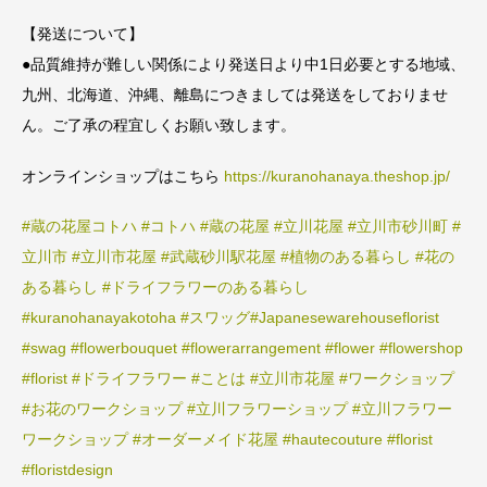
【発送について】
●品質維持が難しい関係により発送日より中1日必要とする地域、
九州、北海道、沖縄、離島につきましては発送をしておりませ
ん。ご了承の程宜しくお願い致します。
オンラインショップはこちら
https://kuranohanaya.theshop.jp/
#蔵の花屋コトハ
#コトハ
#蔵の花屋
#立川花屋
#立川市砂川町
#
立川市
#立川市花屋
#武蔵砂川駅花屋
#植物のある暮らし
#花の
ある暮らし
#ドライフラワーのある暮らし
#kuranohanayakotoha
#スワッグ
#Japanesewarehouseflorist
#swag
#flowerbouquet
#flowerarrangement
#flower
#flowershop
#florist
#ドライフラワー
#ことは
#立川市花屋
#ワークショップ
#お花のワークショップ
#立川フラワーショップ
#立川フラワー
ワークショップ
#オーダーメイド花屋
#hautecouture
#florist
#floristdesign