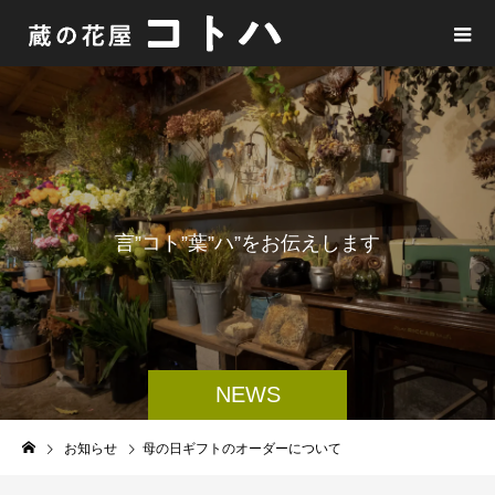
言
”
コ
ト
”
葉
”
ハ
”
を
お
伝
え
し
ま
す
NEWS
お知らせ
母の日ギフトのオーダーについて