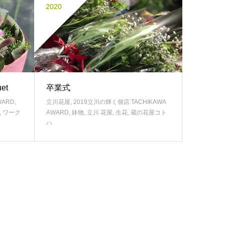
2020
et
卒業式
WARD
,
立川花屋
,
2019立川の輝く個店:TACHIKAWA
,
ワーク
AWARD
,
鉢物
,
立川 花屋
,
生花
,
蔵の花屋コト
ハ