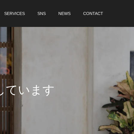
SERVICES
SNS
NEWS
CONTACT
し
て
い
ま
す