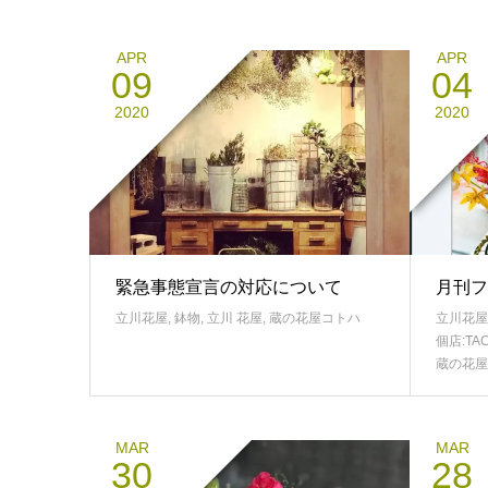
APR
APR
09
04
2020
2020
緊急事態宣言の対応について
月刊フ
立川花屋
,
鉢物
,
立川 花屋
,
蔵の花屋コトハ
立川花屋
個店:TAC
蔵の花屋
MAR
MAR
30
28