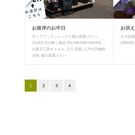
お彼岸のお中日
お供え
ポップアップショップ㏌蔵の花屋コトハ
,
立川花屋
2019立川の輝く個店:TACHIKAWA AWARD
,
AWARD
お菓子工房Ｈｏｍｅ
,
立川 花屋
,
江戸の刃物研
ぎ師
,
蔵の花屋コトハ
1
2
3
4