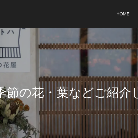
HOME
季
節
の
花
・
葉
な
ど
ご
紹
介