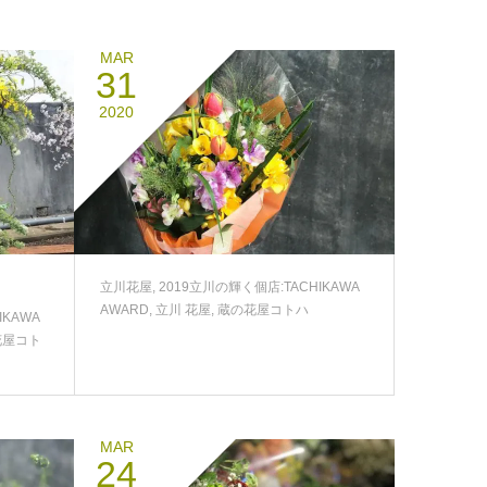
MAR
31
2020
立川花屋
,
2019立川の輝く個店:TACHIKAWA
AWARD
,
立川 花屋
,
蔵の花屋コトハ
IKAWA
花屋コト
MAR
24