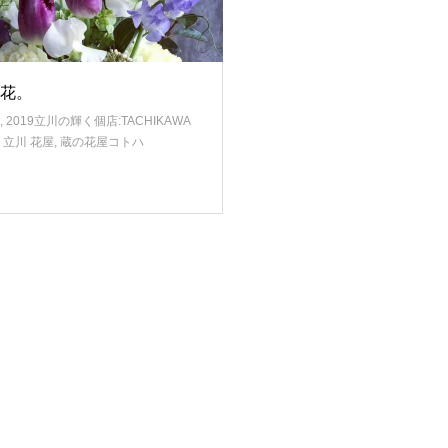
花。
,
2019立川の輝く個店:TACHIKAWA
,
立川 花屋
,
蔵の花屋コトハ