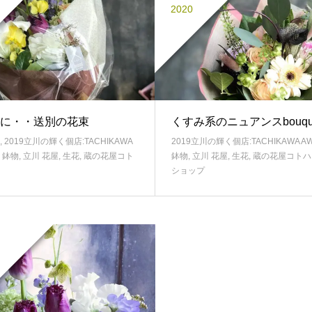
2020
に・・送別の花束
くすみ系のニュアンスbouqu
,
2019立川の輝く個店:TACHIKAWA
2019立川の輝く個店:TACHIKAWA A
,
鉢物
,
立川 花屋
,
生花
,
蔵の花屋コト
鉢物
,
立川 花屋
,
生花
,
蔵の花屋コトハ
ショップ