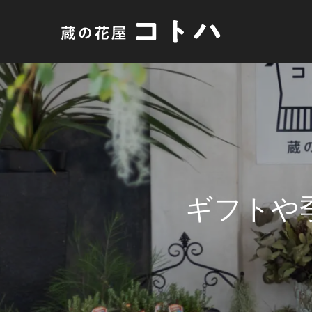
ギ
フ
ト
や