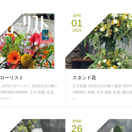
APR
01
2020
ローリスト
スタンド花
,
月刊フローリスト
,
2019立川の輝く
立川花屋
,
2019立川の輝く個店:TACH
HIKAWA AWARD
,
立川 花屋
,
生花
,
AWARD
,
鉢物
,
立川 花屋
,
生花
,
蔵の
コトハ
ハ
MAR
26