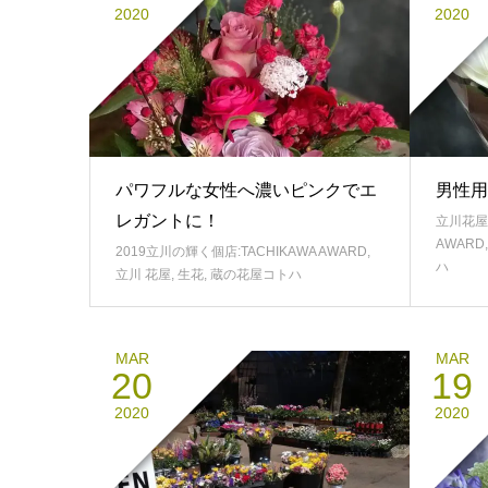
2020
2020
パワフルな女性へ濃いピンクでエ
男性用
レガントに！
立川花屋
AWARD
2019立川の輝く個店:TACHIKAWA AWARD
,
ハ
立川 花屋
,
生花
,
蔵の花屋コトハ
MAR
MAR
20
19
2020
2020