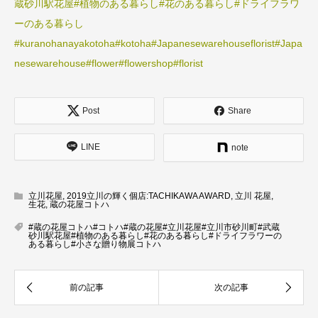
蔵砂川駅花屋
#植物のある暮らし
#花のある暮らし
#ドライフラワ
ーのある暮らし
#kuranohanayakotoha
#kotoha
#Japanesewarehouseflorist
#Japa
nesewarehouse
#flower
#flowershop
#florist
Post
Share
LINE
note
立川花屋
,
2019立川の輝く個店:TACHIKAWA AWARD
,
立川 花屋
,
生花
,
蔵の花屋コトハ
#蔵の花屋コトハ#コトハ#蔵の花屋#立川花屋#立川市砂川町#武蔵
砂川駅花屋#植物のある暮らし#花のある暮らし#ドライフラワーの
ある暮らし#小さな贈り物展コトハ