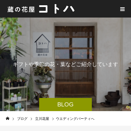
ギ
フ
ト
や
季
節
の
花
・
葉
な
ど
ご
紹
介
し
て
い
ま
す
BLOG
ブログ
立川花屋
ウエディングパーティへ