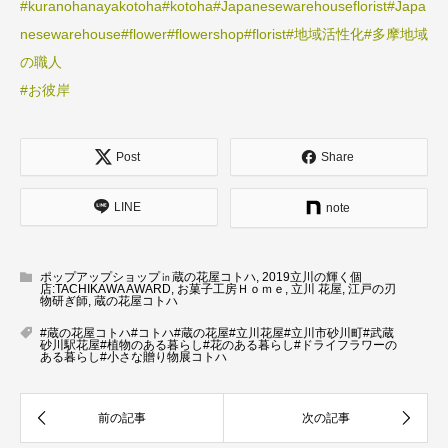
#kuranohanayakotoha
#kotoha
#Japanesewarehouseflorist
#Japa
nesewarehouse
#flower
#flowershop
#florist
#地域活性化
#多摩地域
の職人
#お彼岸
Post
Share
LINE
note
ポップアップショップ㏌蔵の花屋コトハ
,
2019立川の輝く個
店:TACHIKAWA AWARD
,
お菓子工房Ｈｏｍｅ
,
立川 花屋
,
江戸の刃
物研ぎ師
,
蔵の花屋コトハ
#蔵の花屋コトハ#コトハ#蔵の花屋#立川花屋#立川市砂川町#武蔵
砂川駅花屋#植物のある暮らし#花のある暮らし#ドライフラワーの
ある暮らし#小さな贈り物展コトハ