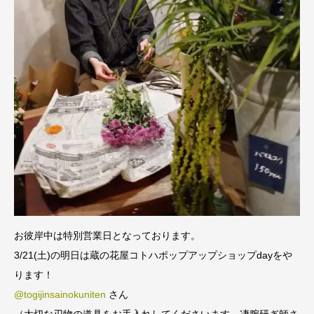
お彼岸中は特別営業日となっております。
3/21(土)の明日は蔵の花屋コトハポップアップショップdayをや
ります！
@togijinsainokuniten
さん
（大切な刃物の道具をお手入れしてくださいます。凄腕研ぎ師さ