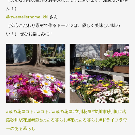
ん！）
@sweetelierhome_kiri
さん
（安心こだわり素材で作るドーナツは、優しく美味しい味わ
い！） ぜひお楽しみに‼️
#蔵の花屋コトハ
#コトハ
#蔵の花屋
#立川花屋
#立川市砂川町
#武
蔵砂川駅花屋
#植物のある暮らし
#花のある暮らし
#ドライフラワ
ーのある暮らし