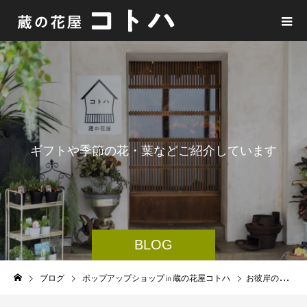
ギ
フ
ト
や
季
節
の
花
・
葉
な
ど
ご
紹
介
し
て
い
ま
す
BLOG
ブログ
ポップアップショップ㏌蔵の花屋コトハ
お彼岸のお中日